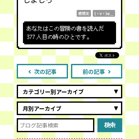
感想文
(・v・)φ＿
あなたはこの冒険の書を読んだ
377
人目の時のひとです。
次の記事
前の記事