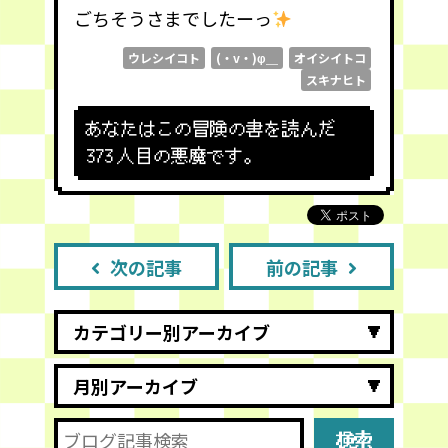
ごちそうさまでしたーっ
ウレシイコト
(・v・)φ＿
オイシイトコ
スキナヒト
あなたはこの冒険の書を読んだ
373
人目の悪魔です。
次の記事
前の記事