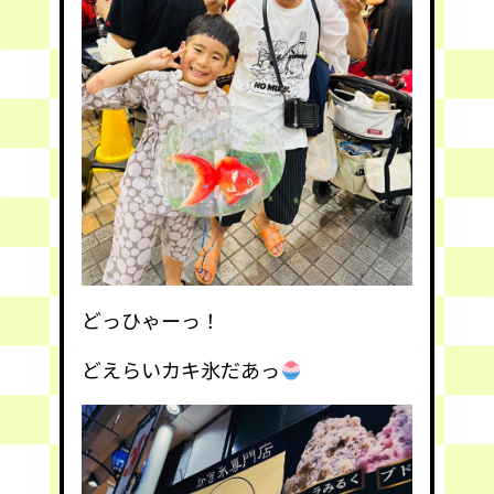
どっひゃーっ！
どえらいカキ氷だあっ