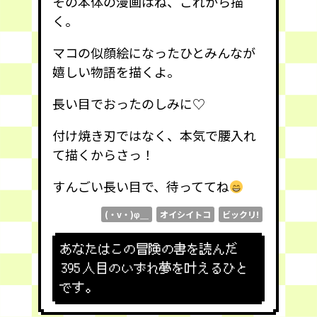
その本体の漫画はね、これから描
く。
マコの似顔絵になったひとみんなが
嬉しい物語を描くよ。
長い目でおったのしみに♡
付け焼き刃ではなく、本気で腰入れ
て描くからさっ！
すんごい長い目で、待っててね
(・v・)φ＿
オイシイトコ
ビックリ!
あなたはこの冒険の書を読んだ
395
人目のいずれ夢を叶えるひと
です。