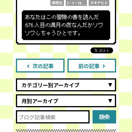
感想文
(・v・)φ＿
スキナヒト
あなたはこの冒険の書を読んだ
676
人目の満月の夜なんだかソワ
ソワしちゃうひとです。
次の記事
前の記事