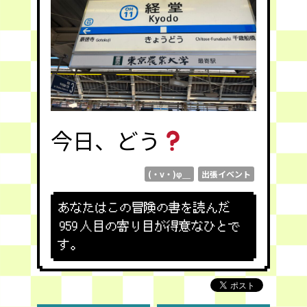
今日、どう
(・v・)φ＿
出張イベント
あなたはこの冒険の書を読んだ
959
人目の寄り目が得意なひとで
す。