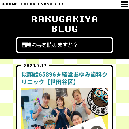
HOME
BLOG
2023.7.17
RAKUGAKIYA
BLOG
冒険の書を読みますか？
2023.7.17
似顔絵65896★経堂あゆみ歯科ク
リニック【世田谷区】