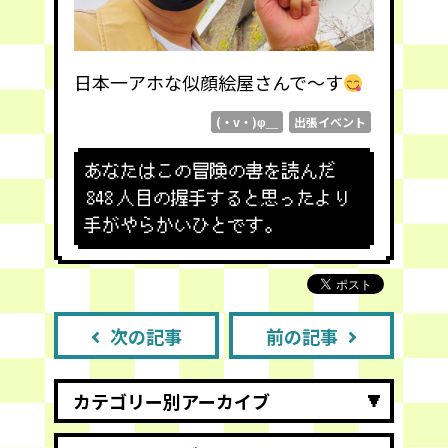
日本一アホな似顔絵屋さんで〜す
(・v・)φ＿
出張イベント
あなたはこの冒険の書を読んだ
848
人目の握手すると思ったより
手がやらかいひとです。
次の記事
前の記事