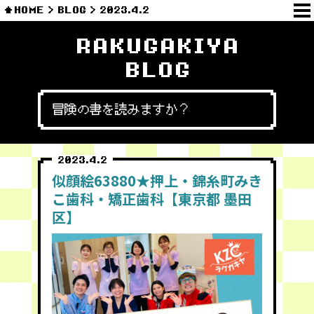
HOME
BLOG
2023.4.2
RAKUGAKIYA
BLOG
冒険の書を読みますか？
2023.4.2
似顔絵63880★押上・錦糸町みき
こ歯科・矯正歯科【東京都 墨田
区】