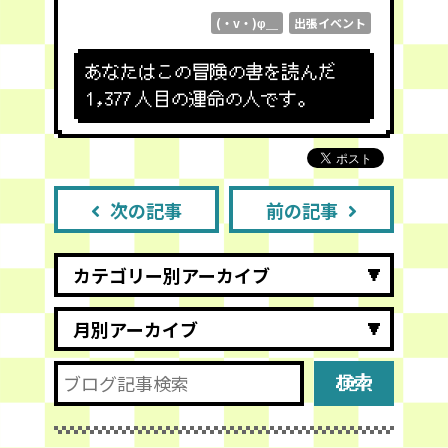
(・v・)φ＿
出張イベント
あなたはこの冒険の書を読んだ
1,377
人目の運命の人です。
次の記事
前の記事