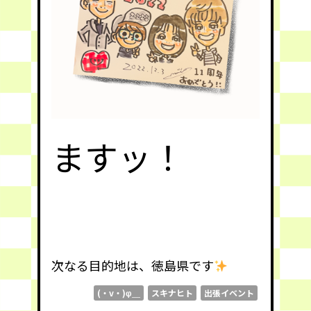
ますッ！
次なる目的地は、徳島県です
(・v・)φ＿
スキナヒト
出張イベント