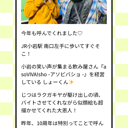
今年も呼んでくれました♡
JR小岩駅 南口左手に歩いてすぐそ
こ！
小岩の笑い声が集まる飲み屋さん『a
soVIVA!sho -アソビバショ -』を経営
している しょーくん
じつはラクガキヤが駆け出しの頃、
バイトさせてくれながら似顔絵も超
描かせてくれた大恩人！
昨年、10周年は特別ってことで呼ん