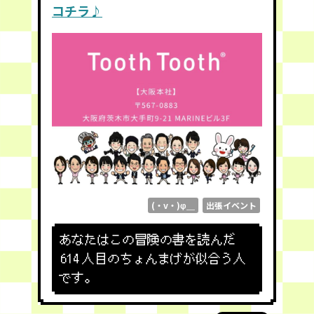
コチラ♪
(・v・)φ＿
出張イベント
あなたはこの冒険の書を読んだ
614
人目のちょんまげが似合う人
です。