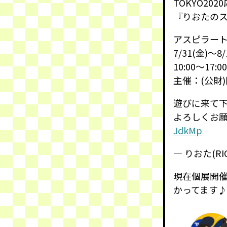
TOKYO20
『りおたのス
アスピラート
7/31(金)〜8/
10:00〜17:
主催：(公財
遊びに来て
よろしくお
JdkMp
— りおた(RIOT
現在個展開
かってます♪