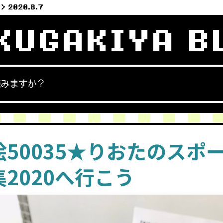
2020.8.7
KUGAKIYA B
読みますか？
絵50035★りおたのスポ
2020へ行こう