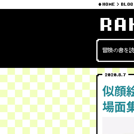
HOME
BLOG
RA
冒険の書を
2020.8.7
似顔
場面集