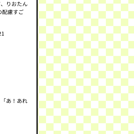
て、りおたん
の配慮すご
21
ラ「あ！あれ