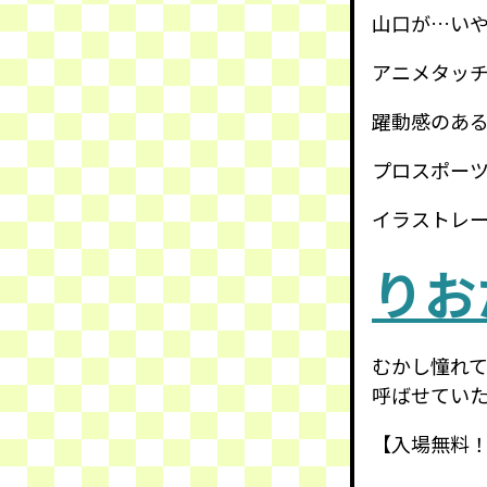
山口が…い
アニメタッ
躍動感のあ
プロスポー
イラストレ
りお
むかし憧れ
呼ばせてい
【入場無料！