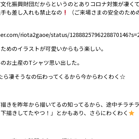
市文化振興財団だからというのとありコロナ対策が凄く
握手も差し入れも禁止なの
（ご来場さまの安全のため
tter.com/riota2gaoe/status/1288825796228870146?s=
るためのイラストが可愛いからもう楽しい。
ルのお土産のTシャツ思い出した。
r見てたら凄そうなの伝わってくるから今からわくわく☆
下描きを昨年から描いてるの知ってるから、途中チラチ
き下描きしてたやつ！」とかもあり、さらにわくわく