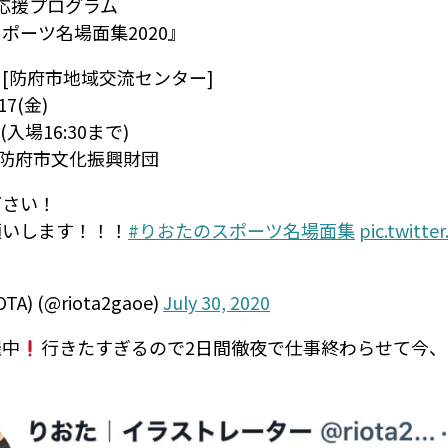
20応援プログラム
ポーツ名場面集2020』
[防府市地域交流センター]
17(金)
00(入場16:30まで)
)防府市文化振興財団
下さい！
願いします！！！
#りおたのスポーツ名場面集
pic.twitt
A) (@riota2gaoe)
July 30, 2020
催中
行きたすぎるので2日間徹夜で仕事終わらせて今、