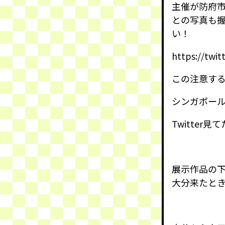
主催が防府
との写真も
い！
https://twi
この注意す
シンガポー
Twitte
展示作品の
大分来たと