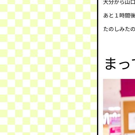
大分から山
あと１時間
たのしみた
まっ