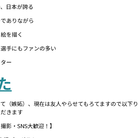
や、日本が誇る
チでありながら
る絵を描く
ツ選手にもファンの多い
ーター
た
てて（嫉妬）、現在は友人やらせてもろてますので以下
ただきます
撮影・SNS大歓迎！】