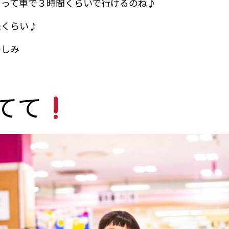
口って車で３時間くらいで行けるのね♪
後くらい♪
のしみ
てて