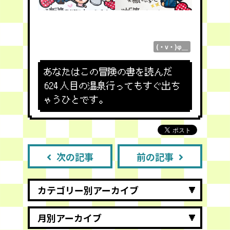
(・v・)φ＿
あなたはこの冒険の書を読んだ
624
人目の温泉行ってもすぐ出ち
ゃうひとです。
次の記事
前の記事