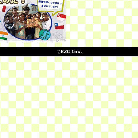
©KZC Inc.