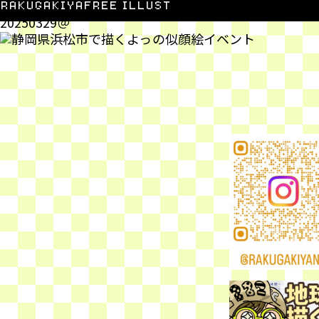
静岡県浜松市で描くよっ
RAKUGAKIYA
FREE ILLUST
20250329＠