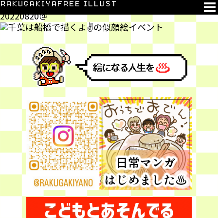
千葉は船橋で描くよ
RAKUGAKIYA
FREE ILLUST
20220820＠