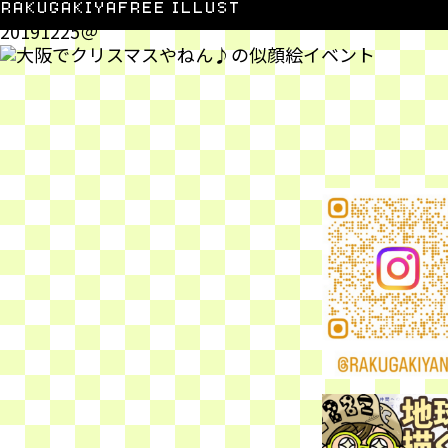
大阪でクリスマスやねん♪
RAKUGAKIYA
FREE ILLUST
20191225＠