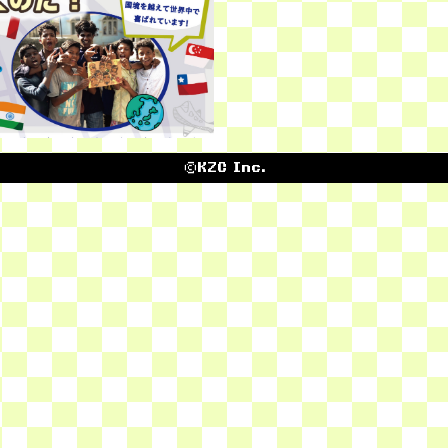
©KZC Inc.