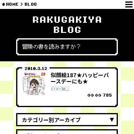
HOME
BLOG
RAKUGAKIYA
BLOG
冒険の書を読みますか？
2010.3.12
似顔絵187★ハッピーバ
ースデーにも★
(・v・)φ＿
785