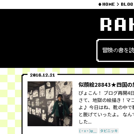
HOME
BLOG
RA
冒険の書を
2016.12.21
似顔絵28843★四国
ぴょこん！ ブログ再開4
さて、地獄の絵描き！マ
よ♪ 今日はね、靴の中で
と脱げていったよ。 なん
した...
(・v・)φ＿
タビニッキ