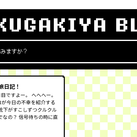
KUGAKIYA B
読みますか？
の旅日記！
日目ですよー。 へへへー。
コが今日の不幸を紹介する
靴下がすこしずつクルクル
でなの？ 信号待ちの時に直