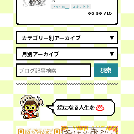
(・v・)φ＿
スキナヒト
715