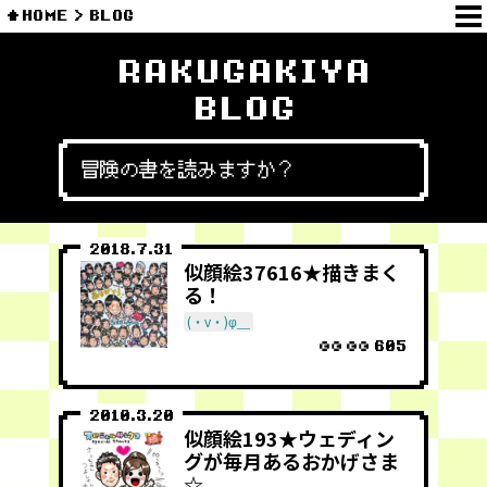
HOME
BLOG
RAKUGAKIYA
BLOG
冒険の書を読みますか？
2018.7.31
似顔絵37616★描きまく
る！
(・v・)φ＿
605
2010.3.20
似顔絵193★ウェディン
グが毎月あるおかげさま
☆