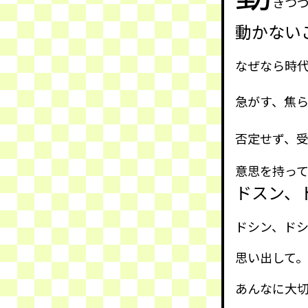
きつ
動かない
なぜなら時
急がす、焦
否定せず、
意思を持っ
ドスン、
ドシン、ド
思い出して。
あんなに大