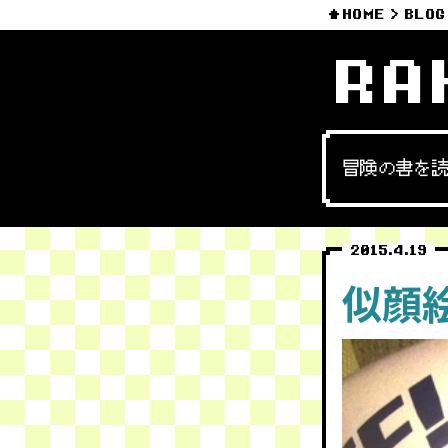
HOME
BLOG
RA
冒険の書を
2015.4.19
似顔絵