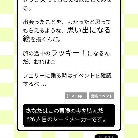
る。
出会ったことを、よかったと思って
思い出になる
もらえるような、
絵
を描くんだ。
ラッキー！
旅の途中の
になるん
だ、おれは☆
フェリーに乗る時はイベントを確認
するべし。
(・v・)φ＿
出張イベント
あなたはこの冒険の書を読んだ
626
人目のムードメーカーです。