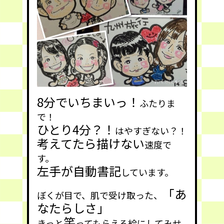
8分でいちまいっ！
ふたりま
で！
ひとり4分？！
はやすぎない？！
考えてたら描けない
速度
で
す。
左手が自動書記
しています。
「あ
ぼくが目で、肌で受け取った、
なたらしさ」
笑
きっと
ってもらえる絵にしてみせ