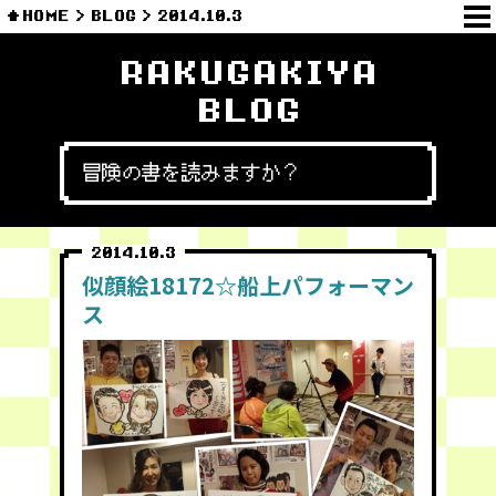
HOME
BLOG
2014.10.3
RAKUGAKIYA
BLOG
冒険の書を読みますか？
2014.10.3
似顔絵18172☆船上パフォーマン
ス