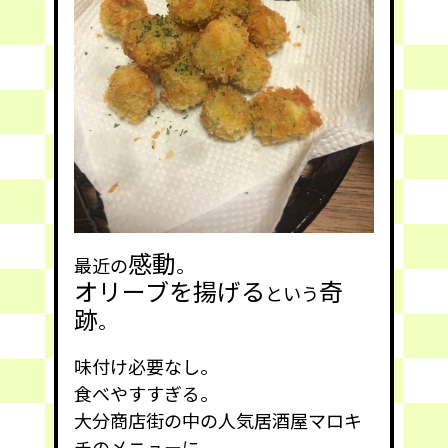
感動
最近の
。
オリーブを揚げる
奇
という
跡
。
味付け必要なし。
食べやすすぎる。
大分商店街の中の
人気居酒屋マロキ
チ
のメニューに。