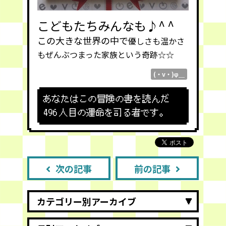
こどもたちみんなも♪^ ^
この大きな世界の中で
優しさも温かさ
もぜんぶつまった家族という奇跡☆☆
(・v・)φ＿
あなたはこの冒険の書を読んだ
496
人目の運命を司る者です。
次の記事
前の記事