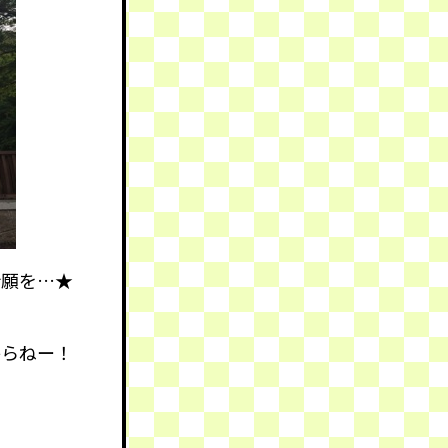
祈願を…★
からねー！