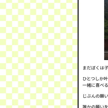
まだぼくは
ひとつしか
一緒に喜べ
じぶんの願
誰かの願い