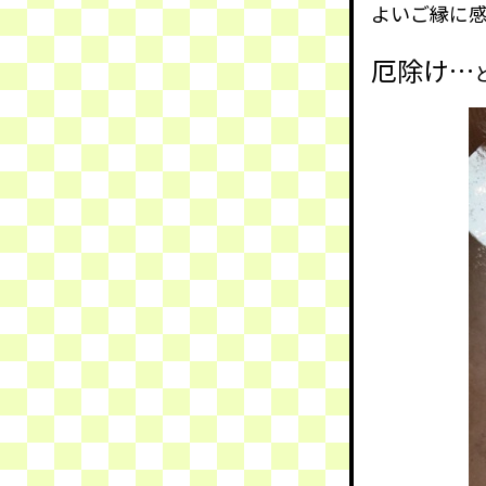
よいご縁に
厄除け…