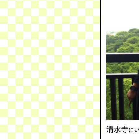
清水寺
に