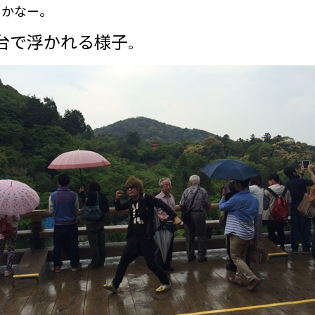
りかなー。
台で浮かれる様子
。