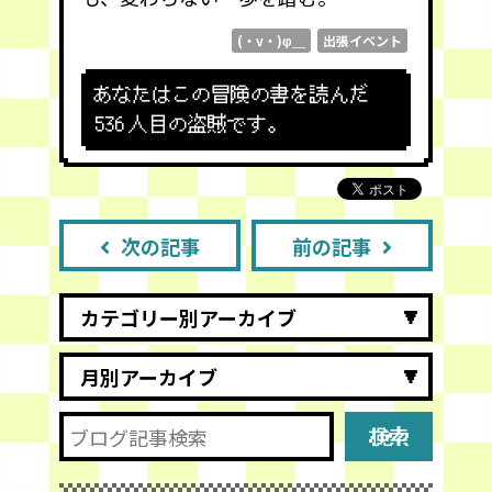
(・v・)φ＿
出張イベント
あなたはこの冒険の書を読んだ
536
人目の盗賊です。
次の記事
前の記事