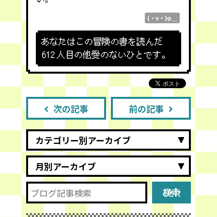
(・v・)φ＿
あなたはこの冒険の書を読んだ
612
人目の他愛のないひとです。
次の記事
前の記事