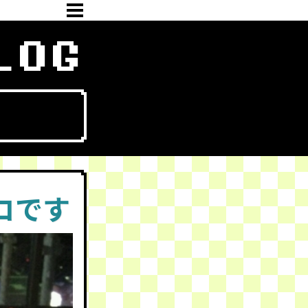
LOG
コです