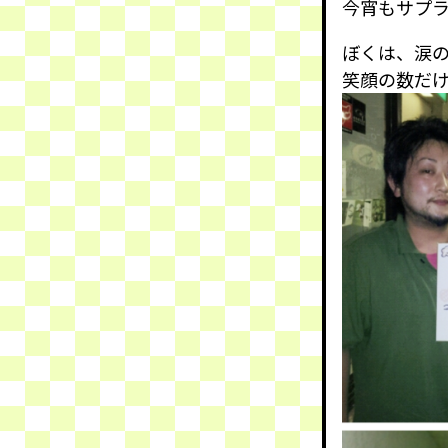
今宵もサプ
ぼくは、涙
笑顔の数だ