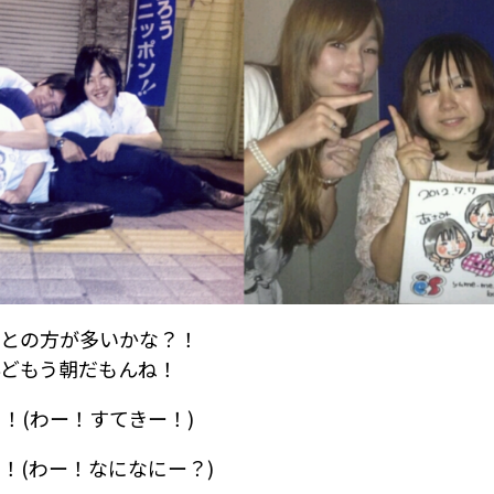
ひとの方が多いかな？！
んどもう朝だもんね！
！(わー！すてきー！)
！(わー！なになにー？)