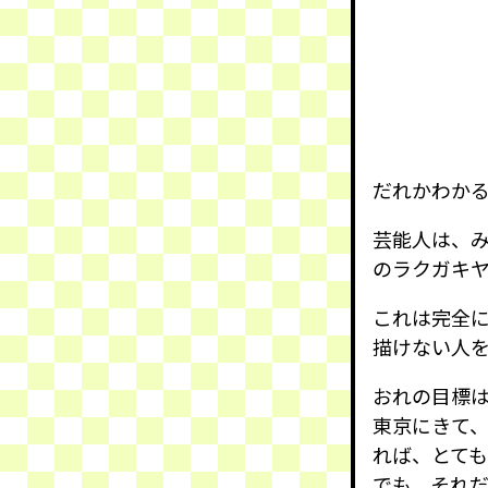
だれかわか
芸能人は、
のラクガキ
これは完全
描けない人
おれの目標
東京にきて
れば、とて
でも、それ