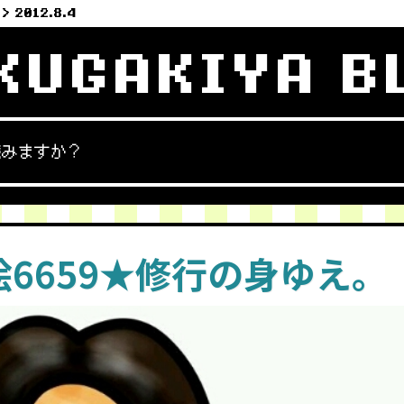
2012.8.4
KUGAKIYA B
読みますか？
絵6659★修行の身ゆえ。