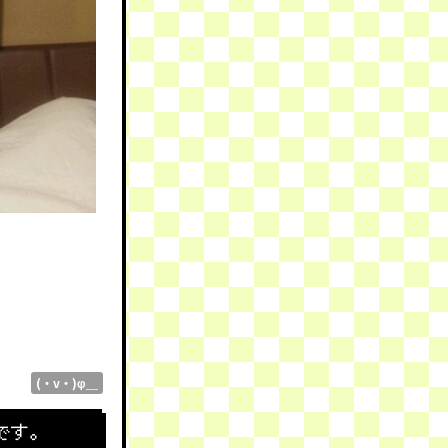
(・v・)φ＿
です。