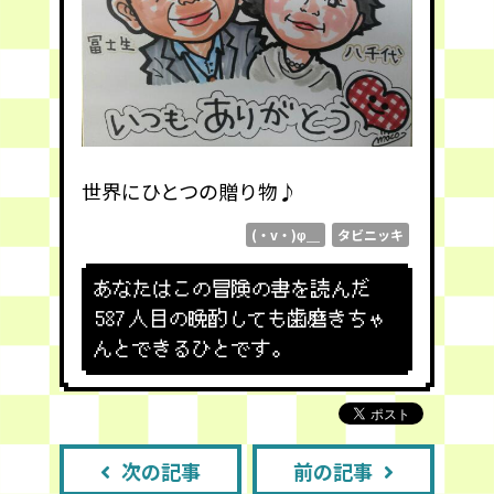
世界にひとつの贈り物♪
(・v・)φ＿
タビニッキ
あなたはこの冒険の書を読んだ
587
人目の晩酌しても歯磨きちゃ
んとできるひとです。
次の記事
前の記事