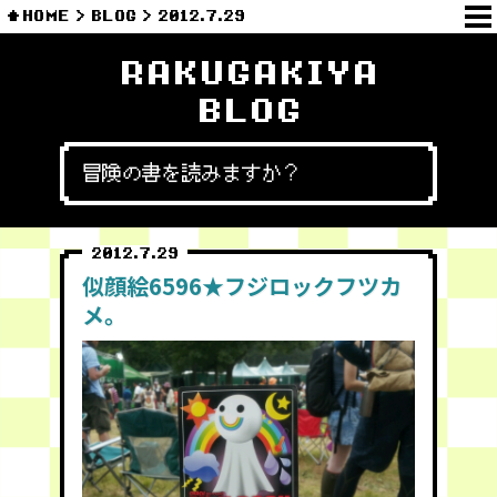
HOME
BLOG
2012.7.29
RAKUGAKIYA
BLOG
冒険の書を読みますか？
2012.7.29
似顔絵6596★フジロックフツカ
メ。