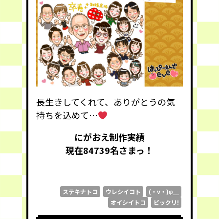
長生きしてくれて、ありがとうの気
持ちを込めて…
にがおえ制作実績
現在84739
名さまっ！
ステキナトコ
ウレシイコト
(・v・)φ＿
オイシイトコ
ビックリ!