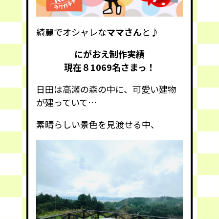
綺麗でオシャレな
ママさん
と♪
にがおえ制作実績
現在８1069
名さまっ！
日田は高瀬の森の中に、可愛い建物
が建っていて…
素晴らしい景色を見渡せる中、