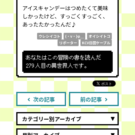
アイスキャンデーはつめたくて美味
しかったけど、すっごくすっごく、
あったたかったんだ♪
ウレシイコト
(・v・)φ＿
オイシイトコ
リポーター
KCV日田ケーブル
あなたはこの冒険の書を読んだ
279
人目の異世界人です。
次の記事
前の記事