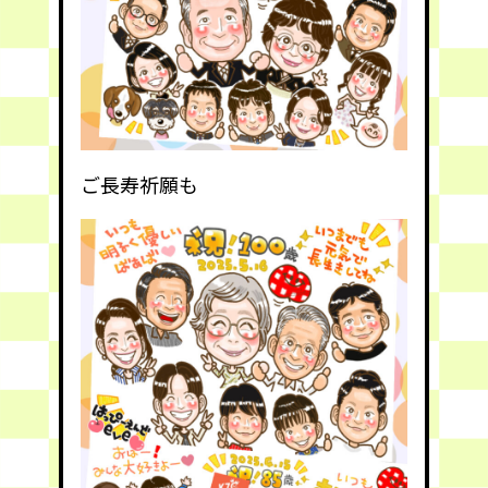
ご長寿祈願も