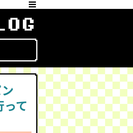
LOG
パン
行って