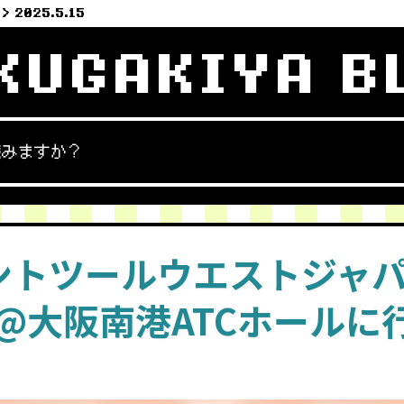
2025.5.15
KUGAKIYA B
読みますか？
ントツールウエストジャ
5@大阪南港ATCホールに
！