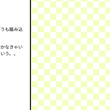
どうも踏み込
描かなきゃい
という。。