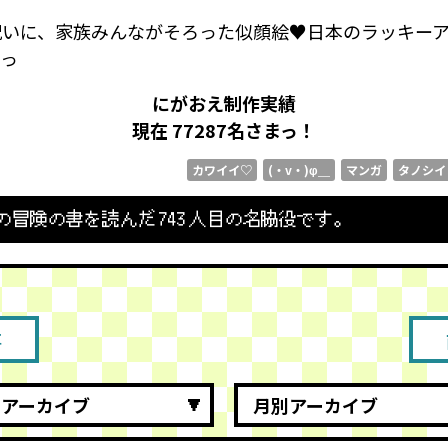
いに、家族みんながそろった似顔絵♥️日本のラッキー
いっ
にがおえ制作実績
現在 77287
名さまっ！
カワイイ♡
(・v・)φ＿
マンガ
タノシイ
の冒険の書を読んだ
743
人目の名脇役です。
事