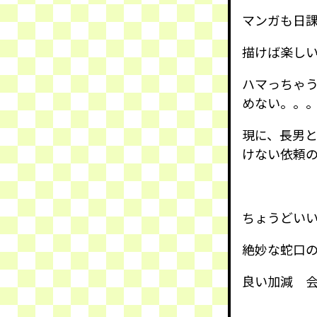
マンガも日
描けば楽し
ハマっちゃ
めない。。
現に、長男と
けない依頼
ちょうどい
絶妙な蛇口
良い加減 