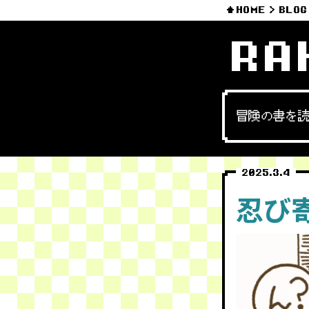
HOME
BLOG
RA
冒険の書を
2025.3.4
忍び