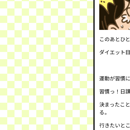
このあとひ
ダイエット
運動が習慣
習慣っ！日
決まったこ
る。
行きたいと