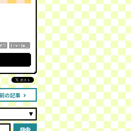
イ♡
(・v・)φ＿
前の記事