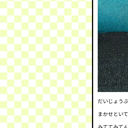
だいじょう
まかせとい
みててみて