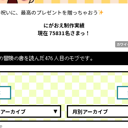
寿祝いに、最高のプレゼントを贈っちゃおう
にがおえ制作実績
現在 75831
名さまっ！
カワイ
の冒険の書を読んだ
476
人目のモブです。
事