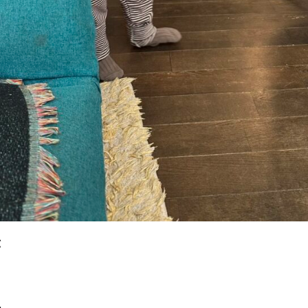
ぶ
て
ん