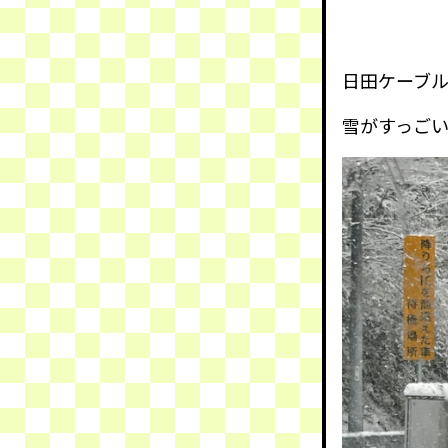
日田ケーブ
雪がすっご