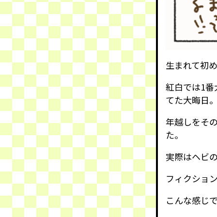
生まれて初
紅白では1
てた大晦日
年越しをそ
た。
実際はヘビ
フィクショ
こんな感じ