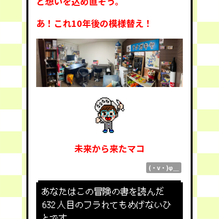
ど想いを込め直そう。
あ！これ10年後の模様替え！
未来から来たマコ
(・v・)φ＿
あなたはこの冒険の書を読んだ
632
人目のフラれてもめげないひ
とです。