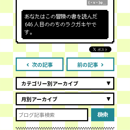
(・v・)φ＿
あなたはこの冒険の書を読んだ
646
人目ののちのラクガキヤで
す。
次の記事
前の記事