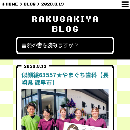
HOME
BLOG
2023.3.19
RAKUGAKIYA
BLOG
冒険の書を読みますか？
2023.3.19
似顔絵63557★やまぐち歯科【長
崎県 諫早市】