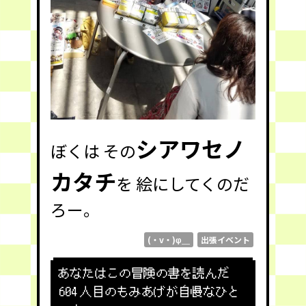
シアワセノ
ぼくは その
カタチ
を 絵にしてくのだ
ろー。
(・v・)φ＿
出張イベント
あなたはこの冒険の書を読んだ
604
人目のもみあげが自慢なひと