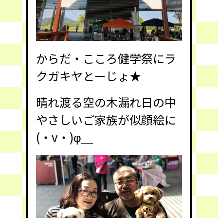
からだ・こころ健学祭にラ
クガキヤとーじょ★
晴れ渡る空の木漏れ日の中
やさしいご家族が似顔絵に
(・v・)φ＿