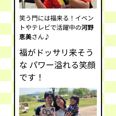
笑う門には福来る！イベン
トやテレビで活躍中の
河野
恵美
さん♪
福がドッサリ来そう
な パワー溢れる笑顔
です！