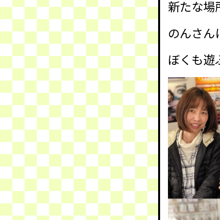
新たな場
のんさんに
ぼくも遊