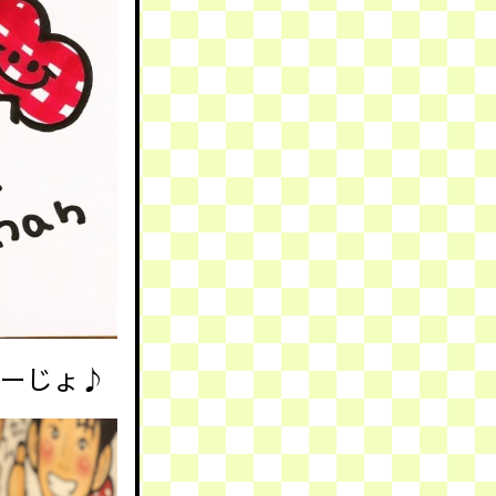
とーじょ♪