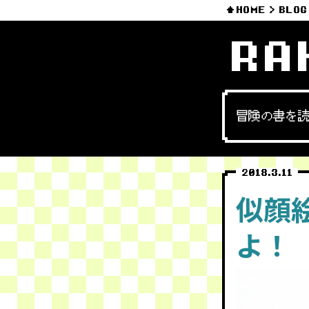
HOME
BLOG
RA
冒険の書を
2018.3.11
似顔絵
よ！