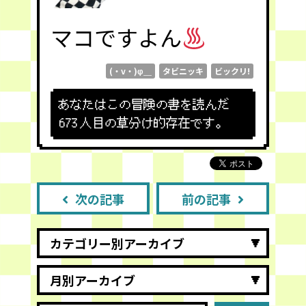
マコですよん
(・v・)φ＿
タビニッキ
ビックリ!
あなたはこの冒険の書を読んだ
673
人目の草分け的存在です。
次の記事
前の記事