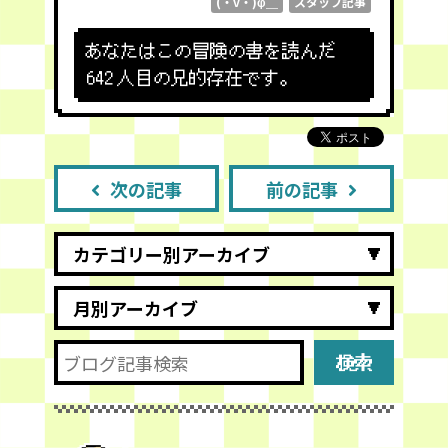
(・v・)φ＿
スタッフ記事
あなたはこの冒険の書を読んだ
642
人目の兄的存在です。
次の記事
前の記事