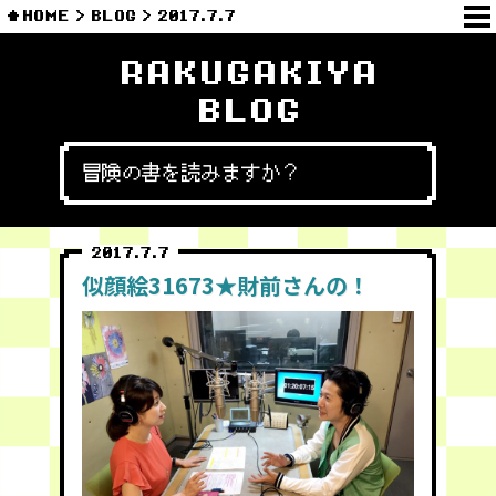
HOME
BLOG
2017.7.7
RAKUGAKIYA
BLOG
冒険の書を読みますか？
2017.7.7
似顔絵31673★財前さんの！